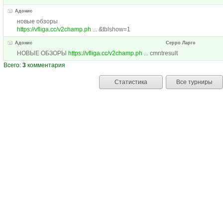
Адонис
новые обзоры
https://vfliga.cc/v2champ.ph
... &tblshow=1
Адонис
Серро Ларго
НОВЫЕ ОБЗОРЫ
https://vfliga.cc/v2champ.ph
... cmntresult
Всего:
3
комментария
Статистика
Все турниры