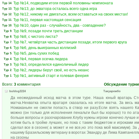
Тур №14, подводим итоги первой половины чемпионата
Тур 14
.
Тур №13, до экватора осталась всего одна игра
Тур 13
.
Тур №12, никому не двигаться, всем оставаться на своих местах!
Тур 12
.
Тур №11, первая настоящая сенсация
Тур 11
.
Тур №10, один раз - случайность, два - совпадение?
Тур 10
.
Тур №9, позади почти треть дистанции
Тур 9
.
Тур №8, с чистого листа?
Тур 8
.
Тур №7, четвёртая часть дистанции позади, итоги первого круга
Тур 7
.
Тур №6, день выигранных коллизий
Тур 6
.
Тур №5, день сухих побед
Тур 5
.
Тур №4, первая осечка лидера
Тур 4
.
Тур №3, определился единоличный лидер
Тур 3
.
Тур №2, лидеры берут своё, но есть нюанс
Тур 2
.
Тур №1, активный старт и голевая феерия
Тур 1
.
Всего:
3
комментария
Обсуждение турни
buldog2224
Такуарембо
Да неожиданный исход матча в этом туре. Наша юный вратарь Ст
матча.Нехватка опыта вратаря сказалась на итоге матча. За весь 
Номаканьян не смогли попасть в створ ни разу.Если взять нашего 
можно (он только для исполнения пенальти был бы хорошо) то по а
больше вопросы и разочарование.Клубу нужны игроки конечно лучше и
хотим быть в тройке лучших, но пока с таким бюджетом и игроками и
сделал все в сезоне( а может и не все,но это пока мой максимум). З
нашему Бразильскому ветерану в воротах Эвандру де Лима Кампанелли.
на сезоны