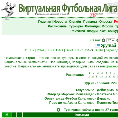
Главная
|
Новости
|
Онлайн
|
Правила
|
Опросы
|
Ре
Расписание
|
Турниры
|
Команды
|
Игроки
|
Т
Рейтинги
|
Форум
|
Чат
|
Конку
Сезон:
Уругвай
D1
|
D2
|
D3-A
|
D3-B
|
D4-A
|
D4-B
|
D4-C
|
D4-D
|
КЛК
|
перехо
10
Чемпионаты стран
- это основные турниры в Лиге. В каждой из стран
национальные чемпионаты. Все команды, которые были созданы на м
участие. Национальные чемпионаты проводятся один раз в сезон.
[
развер
1
2
3
4
5
6
7
Расписание:
15
16
17
18
19
20
21
Тур 28
-
15 июня, 22
00
Такуарембо
-
Дойчер
Монт
Флор де Марокас
Монтевидео
-
Платенсе
Мон
Ориентал де Футбол
Канелонес
-
Дурасно
Пасо де ла Арена
Канелонес
-
Поронгос
Три
Турнирная таблица после 27 туро
М
Команда