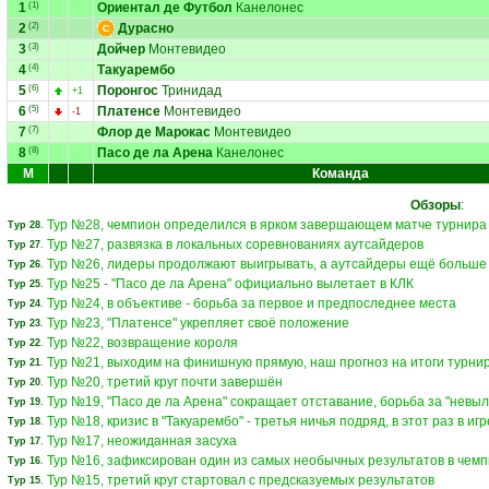
1
(1)
Ориентал де Футбол
Канелонес
2
(2)
Дурасно
3
(3)
Дойчер
Монтевидео
4
(4)
Такуарембо
5
(6)
Поронгос
Тринидад
+1
6
(5)
Платенсе
Монтевидео
-1
7
(7)
Флор де Марокас
Монтевидео
8
(8)
Пасо де ла Арена
Канелонес
М
Команда
Обзоры
:
Тур №28, чемпион определился в ярком завершающем матче турнира
Тур 28
.
Тур №27, развязка в локальных соревнованиях аутсайдеров
Тур 27
.
Тур №26, лидеры продолжают выигрывать, а аутсайдеры ещё больше
Тур 26
.
Тур №25 - "Пасо де ла Арена" официально вылетает в КЛК
Тур 25
.
Тур №24, в объективе - борьба за первое и предпоследнее места
Тур 24
.
Тур №23, "Платенсе" укрепляет своё положение
Тур 23
.
Тур №22, возвращение короля
Тур 22
.
Тур №21, выходим на финишную прямую, наш прогноз на итоги турни
Тур 21
.
Тур №20, третий круг почти завершён
Тур 20
.
Тур №19, "Пасо де ла Арена" сокращает отставание, борьба за "невы
Тур 19
.
Тур №18, кризис в "Такуарембо" - третья ничья подряд, в этот раз в иг
Тур 18
.
Тур №17, неожиданная засуха
Тур 17
.
Тур №16, зафиксирован один из самых необычных результатов в чем
Тур 16
.
Тур №15, третий круг стартовал с предсказуемых результатов
Тур 15
.