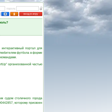
пароль
вход в игру
роль?
й интерактивный портал для
 любителям футбола в форме
 командами.
rtUp” организованной частью
ым судом столичного города
00442857, которому присвоен