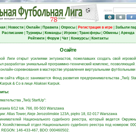
логин
ная
|
Новости
|
Онлайн
|
Правила
|
Опросы
|
Регистрация в игре
|
Забыли па
Расписание
|
Турниры
|
Команды
|
Игроки
|
Трансферы
|
Обмены
|
Аренда
Рейтинги
|
Форум
|
Чат
|
Конкурсы
|
Контакты
О сайте
ой Лиги открыт усилиями энтузиастов, пожелавших создать свой игрово
ыл разработан уникальный программно-технический комплекс, позволяющий
 онлайн-соревнования в мастерстве управления виртуальными футбольными
м сайта vfliga.cc занимается Фонд развития предпринимательства „Twój Sta
rpuk & Co в лице Aliaksei Karpuk.
зиты:
ательства „Twój StartUp”:
rawia 6/12 lok. 766, 00-503 Warszawa
: Atlas Tower, Aleje Jerozolimskie 123A, piętro 18, 02-017 Warszawa
инимателей Национального судебного реестра, который ведется Окружн
й Хозяйственный отдел Национального судебного реестра под номером: 00
1, REGON: 146-433-467, BDO: 000460502.