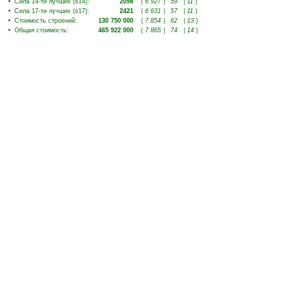
•
Сила 14-ти лучших (s14)
:
2098
(
6 927
|
59
|
11
)
•
Сила 17-ти лучших (s17)
:
2421
(
6 631
|
57
|
11
)
•
Стоимость строений
:
130 750 000
(
7 854
|
62
|
13
)
•
Общая стоимость
:
465 922 000
(
7 865
|
74
|
14
)