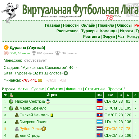
Главная
|
Новости
|
Онлайн
|
Правила
|
Опросы
|
Ре
Расписание
|
Турниры
|
Команды
|
Игроки
|
Т
Рейтинги
|
Форум
|
Чат
|
Конку
Дурасно (Уругвай)
D3-B, 16 место
1/64 финала
1/16 финала
Менеджер:
отсутствует
Стадион: "Мунисипаль Сильвестре",
40
тыс.
База:
7
уровень (
32
из
32
слотов)
Финансы:
-765 441
= -765к = -0м
Игроки
|
Матчи
|
Сделки
|
События
|
Финансы
|
Статистика
|
Трофеи
12
Игрок
№
Нац
Поз
В
С
У
Николя Сефткиа
CD
/
RD
33
81
-
1
Марко Брекало
CF
/
CM
31
105
-
2
Сипхай Чанмали
CM
/
CF
28
120
-
3
Эмерсон Лалин
LD
/
LM
28
138
-
4
Рубен Роккс
CD
/
CM
27
78
-
5
Бен Строуд
CD
/
CM
25
106
-
6