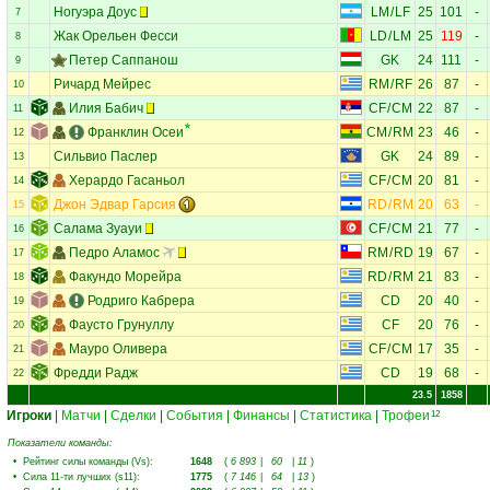
Ногуэра Доус
LM
/
LF
25
101
-
7
Жак Орельен Фесси
LD
/
LM
25
119
-
8
Петер Саппанош
GK
24
111
-
9
Ричард Мейрес
RM
/
RF
26
87
-
10
Илия Бабич
CF
/
CM
22
87
-
11
Франклин Осеи
CM
/
RM
23
46
-
12
Сильвио Паслер
GK
24
89
-
13
Херардо Гасаньол
CF
/
CM
20
81
-
14
Джон Эдвар Гарсия
RD
/
RM
20
63
-
15
Салама Зуауи
CF
/
CM
21
77
-
16
Педро Аламос
RM
/
RD
19
67
-
17
Факундо Морейра
RD
/
RM
21
83
-
18
Родриго Кабрера
CD
20
40
-
19
Фаусто Грунуллу
CF
20
76
-
20
Мауро Оливера
CF
/
CM
17
35
-
21
Фредди Радж
CD
19
68
-
22
23.5
1858
Игроки
|
Матчи
|
Сделки
|
События
|
Финансы
|
Статистика
|
Трофеи
12
Показатели команды:
•
Рейтинг силы команды (Vs)
:
1648
(
6 893
|
60
|
11
)
•
Сила 11-ти лучших (s11)
:
1775
(
7 146
|
64
|
13
)