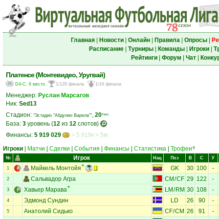
Главная
|
Новости
|
Онлайн
|
Правила
|
Опросы
|
Ре
Расписание
|
Турниры
|
Команды
|
Игроки
|
Т
Рейтинги
|
Форум
|
Чат
|
Конку
Платенсе (Монтевидео, Уругвай)
D4-C, 6 место
1/128 финала
1/16 финала
Менеджер:
Руслан Марсагов
Ник:
Sed13
Стадион:
,
20
тыс.
"Эстадио "Абдулио Варела""
База:
3
уровень (
12
из
12
слотов)
Финансы:
5 919 029
= 5 919к = 5м
Игроки
|
Матчи
|
Сделки
|
События
|
Финансы
|
Статистика
|
Трофеи
9
Игрок
№
Нац
Поз
В
С
У
Майкель Монтойя
GK
30
100
-
1
Сальвадор Агра
CM
/
CF
29
122
-
2
Хавьер Марава
LM
/
RM
30
108
-
3
Эдмонд Сундин
LD
26
90
-
4
Анатолий Сидько
CF
/
CM
26
91
-
5