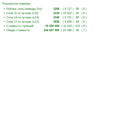
Показатели команды:
•
Рейтинг силы команды (Vs)
:
1208
(
9 717
|
86
|
6
)
•
Сила 11-ти лучших (s11)
:
1234
(
10 022
|
92
|
6
)
•
Сила 14-ти лучших (s14)
:
1540
(
9 721
|
86
|
6
)
•
Сила 17-ти лучших (s17)
:
1836
(
9 438
|
84
|
6
)
•
Стоимость строений
:
19 550 000
(
11 018
|
103
|
8
)
•
Общая стоимость
:
244 607 000
(
10 346
|
96
|
7
)