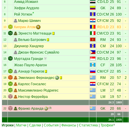
Ахмад Исмаил
CD
/
LD
25
91
-
6
Хефри Агудэло
GK
24
89
-
7
Рой Уоткон
CD
/
CM
26
100
-
8
Марко Шимич
CF
/
CM
25
92
-
9
Киприн Атом
RD
/
LD
23
83
-
10
Эрнесто Маттеацци
CM
/
CD
23
91
-
11
Велько Батрович
RM
24
93
-
12
Джуниор Хандлер
CM
24
100
-
13
Джоан Френсис Сумайло
CD
/
CM
24
97
-
14
Муртадза Гранди
RD
/
LD
23
96
-
15
Жоао Пауло Арагон
CF
28
105
-
16
Азнаур Герюгов
CM
/
CF
22
85
-
17
Эмилиано Фернандес
RM
20
57
2
18
Карлос Гонсалес
CF
/
CM
22
74
-
19
Максимилиано Родригес
LM
17
48
-
20
Нестор Феррейра
LM
19
57
-
21
24.3
1869
Франко Аранда
(3)
GK
20
66
-
22
20
66
24.1
1935
Игроки
|
Матчи
|
Сделки
|
События
|
Финансы
|
Статистика
|
Трофеи
9