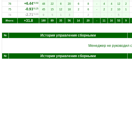
+6.44
*0.50
76
48
22
6
20
6
8
-
4
4
12
2
-0.93
*0.25
75
45
15
12
18
2
6
-
2
2
10
1
-2.71
*0.00
74
9
5
1
3
-
2
-
-
-
5
-
+31.8
Итого:
180
89
35
56
14
20
-
11
16
53
9
История управления сборными
№
Менеджер не руководил 
История управления сборными
№