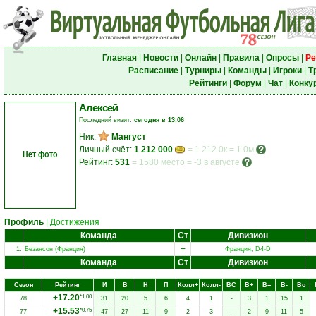
Главная
|
Новости
|
Онлайн
|
Правила
|
Опросы
|
Ре
Расписание
|
Турниры
|
Команды
|
Игроки
|
Т
Рейтинги
|
Форум
|
Чат
|
Конку
Алексей
Последний визит:
сегодня в 13:06
Ник:
Мангуст
Личный счёт:
1 212 000
= 1 212.0к = 1.0м
Нет фото
Рейтинг:
531
=
1580 место
=
-3 в августе
Профиль
|
Достижения
Команда
Ст
Дивизион
+
1.
Безансон (Франция)
Франция, D4-D
Команда
Ст
Дивизион
Сезон
Рейтинг
И
В
Н
П
Колл+
Колл-
ВC
В+
В=
В-
Вo
+17.20
*1.00
78
31
20
5
6
4
1
-
3
1
15
1
+15.53
*0.75
77
47
27
11
9
2
3
-
2
9
11
5