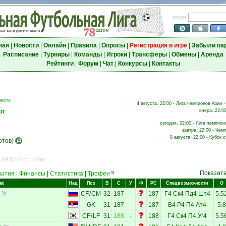
логин
ная
|
Новости
|
Онлайн
|
Правила
|
Опросы
|
Регистрация в игре
|
Забыли па
Расписание
|
Турниры
|
Команды
|
Игроки
|
Трансферы
|
Обмены
|
Аренда
Рейтинги
|
Форум
|
Чат
|
Конкурсы
|
Контакты
место
4 августа, 22:00 - Лига чемпионов Азии -
ил
вчера, 22:0
сегодня, 22:00 - Лига чемпион
завтра, 22:00 - Чем
8 августа, 22:00 - Кубок 
отов)
149 874к = 149м
Показат
ытия
|
Финансы
|
Статистика
|
Трофеи
31
ок
Нац
Поз
В
С
У
Ф
РС
Спецвозможности
О
CF
/
CM
32
187
-
187
Г4
Ск4
Пд4
Шт4
5.5
GK
31
187
-
187
В4
Р4
П4
Ат4
5.8
CF
/
LF
31
188
-
188
Г4
Ск4
П4
Уг4
5.5