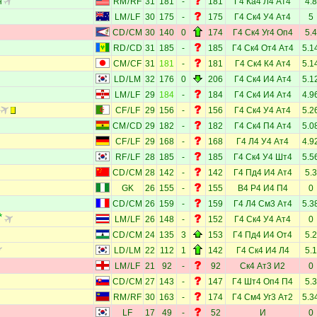
н
RM
/
RF
31
181
-
181
Г4
Ка4
Л4
Ат4
4.8
LM
/
LF
30
175
-
175
Г4
Ск4
У4
Ат4
5
CD
/
CM
30
140
0
174
Г4
Ск4
Уг4
Оп4
5.4
RD
/
CD
31
185
-
185
Г4
Ск4
От4
Ат4
5.1
CM
/
CF
31
181
-
181
Г4
Ск4
К4
Ат4
5.1
LD
/
LM
32
176
0
206
Г4
Ск4
И4
Ат4
5.1
LM
/
LF
29
184
-
184
Г4
Ск4
И4
Ат4
4.9
CF
/
LF
29
156
-
156
Г4
Ск4
У4
Ат4
5.2
CM
/
CD
29
182
-
182
Г4
Ск4
П4
Ат4
5.0
CF
/
LF
29
168
-
168
Г4
Л4
У4
Ат4
4.9
RF
/
LF
28
185
-
185
Г4
Ск4
У4
Шт4
5.5
CD
/
CM
28
142
-
142
Г4
Пд4
И4
Ат4
5.3
GK
26
155
-
155
В4
Р4
И4
П4
0
CD
/
CM
26
159
-
159
Г4
Л4
См3
Ат4
5.3
LM
/
LF
26
148
-
152
Г4
Ск4
У4
Ат4
0
CD
/
CM
24
135
3
153
Г4
Пд4
И4
От4
5.2
LD
/
LM
22
112
1
142
Г4
Ск4
И4
Л4
5.1
LM
/
LF
21
92
-
92
Ск4
Ат3
И2
0
CD
/
CM
27
143
-
147
Г4
Шт4
Оп4
П4
5.3
RM
/
RF
30
163
-
174
Г4
См4
Уг3
Ат2
5.3
LF
17
49
-
52
И
0