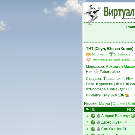
Глав
ТНТ (Сеул, Южная Корея)
D1, 1 место
1/16 финала
Лига чемпионов Азии
:
Группа, 1 
Менеджер:
Архангел Миха
Ник:
Tuberculezz
Стадион: "Йышансин",
98
тыс.
База:
8
уровень (
36
из
36
сл
Атмосфера в команде:
+1
%
Финансы:
149 874 136
= 
Игроки
|
Матчи
|
Сделки
|
Соб
Игр
№
Андрей Ефимчук
1
Дарко Жувич
2
Сок Хва Чон
3