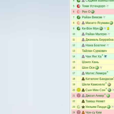
СиДжей Вайнштей
4
Томи Устендорп
5
Рон О
6
Райан Викхэм
7
Масато Ясукава
8
Ки-Вон Мун
9
Райан Малгрю
10
Джамаль Беррабха
11
Нана Боатенг
12
Тайлан Суркович
13
Чан Янг Ха
14
Шэнго Хань
15
Шон Ося
16
Матис Лемере
17
Катапонг Бандасак
18
Шели Камохело
19
Сын Мин Сон
20
Джоэл Анкер
21
Тамаш Немет
22
Уильям Пицци
23
Чон-су Ким
24