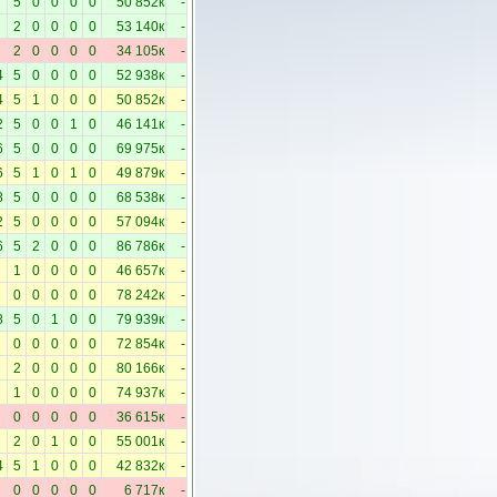
5
0
0
0
0
50 852к
-
2
0
0
0
0
53 140к
-
2
0
0
0
0
34 105к
-
4
5
0
0
0
0
52 938к
-
4
5
1
0
0
0
50 852к
-
2
5
0
0
1
0
46 141к
-
6
5
0
0
0
0
69 975к
-
6
5
1
0
1
0
49 879к
-
8
5
0
0
0
0
68 538к
-
2
5
0
0
0
0
57 094к
-
6
5
2
0
0
0
86 786к
-
1
0
0
0
0
46 657к
-
0
0
0
0
0
78 242к
-
8
5
0
1
0
0
79 939к
-
0
0
0
0
0
72 854к
-
2
0
0
0
0
80 166к
-
1
0
0
0
0
74 937к
-
0
0
0
0
0
36 615к
-
2
0
1
0
0
55 001к
-
4
5
1
0
0
0
42 832к
-
0
0
0
0
0
6 717к
-