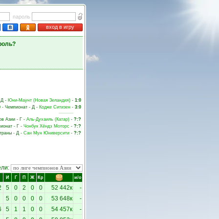
пароль
вход в игру
роль?
 Д -
Юни-Маунт (Новая Зеландия)
-
1:0
0 - Чемпионат - Д -
Кодже Ситизен
-
3:0
ов Азии - Г -
Аль-Духаиль (Катар)
-
?:?
пионат - Г -
Чонбук Хёндэ Моторс
-
?:?
страны - Д -
Сан Мун Юниверсити
-
?:?
ели:
И
Г
П
Ж
Кр
и/о
2
5
0
2
0
0
52 442к
-
5
0
0
0
0
53 648к
-
6
5
1
1
0
0
54 457к
-