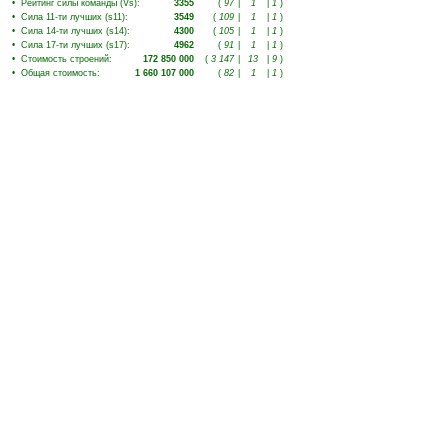
•
Рейтинг силы команды (Vs)
:
3355
(
97
|
1
|
1
)
•
Сила 11-ти лучших (s11)
:
3549
(
109
|
1
|
1
)
•
Сила 14-ти лучших (s14)
:
4300
(
105
|
1
|
1
)
•
Сила 17-ти лучших (s17)
:
4962
(
91
|
1
|
1
)
•
Стоимость строений
:
172 850 000
(
3 147
|
13
|
9
)
•
Общая стоимость
:
1 660 107 000
(
82
|
1
|
1
)