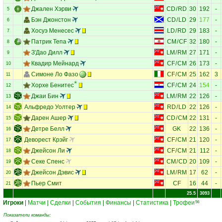
Джален Хэрви
CD
/
RD
30
192
-
5
Бэн Джонстон
CD
/
LD
29
177
-
6
Хосуэ Менесес
LD
/
RD
29
183
-
7
Патрик Тепа
CM
/
CF
32
180
-
8
З'Дао Дилл
LM
/
RM
27
171
-
9
Квадир Мейнард
CF
/
CM
26
173
-
10
Симоне Ло Фазо
CF
/
CM
25
162
3
11
Хорхе Бенитес
CF
/
CM
24
154
-
12
Джаи Бин
LM
/
RM
22
126
-
13
Альфредо Уолтер
RD
/
LD
22
126
-
14
Дарен Ашер
CD
/
CM
22
131
-
15
Детре Белл
GK
22
136
-
16
Деворест Крэйг
CF
/
CM
21
120
-
17
Джейсон Ли
CF
/
CM
21
112
-
18
Секе Спенс
CM
/
CD
20
109
-
19
Джейсон Дэвис
LM
/
RM
17
62
-
20
Пьер Смит
CF
16
44
-
21
25.5
3093
Игроки
|
Матчи
|
Сделки
|
События
|
Финансы
|
Статистика
|
Трофеи
56
Показатели команды: