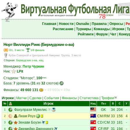
Главная
|
Новости
|
Онлайн
|
Правила
|
Опросы
|
Ре
Расписание
|
Турниры
|
Команды
|
Игроки
|
Т
Рейтинги
|
Форум
|
Чат
|
Конку
Норт Виллидж Рэмс (Бермудские о-ва)
D1, 3 место
1/8 финала
Кубок Северной и Центральной Америки
:
Группа, 3 место
Сборная:
Бермудские о-ва, нац.
Менеджер:
Петр Чуркин
Ник:
LPit
Стадион: "Моторс",
100
тыс.
База:
7
уровень (
31
из
32
слотов)
Финансы:
49 660 131
= 49 660к = 49м
Игроки
|
Матчи
|
Сделки
|
События
|
Финансы
|
Статистика
|
Трофеи
56
Игрок
№
Нац
Поз
В
С
У
Фахулрази Мукелис
GK
34
204
-
1
Лиам Роуз
CM
/
RM
33
156
4
2
Зенави Боуэн
CD
/
CM
33
181
-
3
Джемейко Дженнингз
CF
/
RF
31
194
-
4