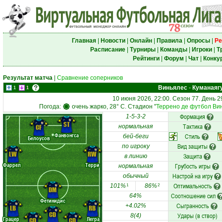
Главная
|
Новости
|
Онлайн
|
Правила
|
Опросы
|
Ре
Расписание
|
Турниры
|
Команды
|
Игроки
|
Т
Рейтинги
|
Форум
|
Чат
|
Конку
Результат матча
|
Сравнение соперников
Виньялес
-
Куманаяг
1
1
10 июня 2026, 22:00. Сезон 77. День 2
Погода:
очень жарко, 28° C. Стадион "
Террено де футбол Ви
Формация
1-5-3-2
ST
Тактика
CF
нормальная
Фанвонгса
Стиль
бей-беги
Белоусов
Вид защиты
по игроку
LW
RW
Защита
в линию
Фаррел
Терри
Грубость игры
нормальная
Настрой на игру
обычный
Оптимальность
101%
86%
1
2
DM
Соотношение сил
64%
Фетинидис
Сыгранность
+4.02%
LB
RB
CD
Удары (в створ)
8(4)
Грацер
Легра
CD
CD