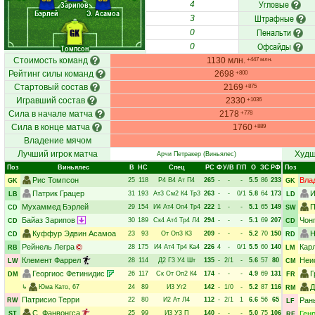
Угловые
Зарипов
4
Бэрлей
Э. Асамоа
Штрафные
3
Пенальти
GK
0
Офсайды
0
Томпсон
Стоимость команд
1130 млн.
+447 млн.
Рейтинг силы команд
2698
+800
Стартовый состав
2169
+875
Игравший состав
2330
+1036
Сила в начале матча
2178
+778
Сила в конце матча
1760
+889
Владение мячом
Лучший игрок матча
Худш
Арчи Петракер
(Виньялес)
Поз
Виньялес
В
НC
Спец
РC
Ф
У/В
Г/П
О
ЗС
РФ
Поз
Рис Томпсон
Вла
25
118
Р4
В4
Ат
П4
265
-
-
-
5.5
86
233
GK
GK
Патрик Грацер
И
31
193
Ат3
См2
К4
Тр3
263
-
-
0/1
5.8
64
173
LB
LD
Мухаммед Бэрлей
П
29
154
И4
Ат4
Оп4
Тр4
222
1
-
-
5.1
65
149
CD
SW
Байаз Зарипов
Чон
30
189
Ск4
Ат4
Тр4
Л4
294
-
-
-
5.1
69
207
CD
CD
Куффур Эдвин Асамоа
Н
23
93
От
Оп3
К3
209
-
-
-
5.2
70
150
CD
RD
Рейнель Легра
Кар
28
175
И4
Ат4
Тр4
Ка4
226
4
-
0/1
5.5
60
140
RB
LM
Клемент Фаррел
Неи
28
114
Д2
Г3
У4
Шт
135
-
2/1
-
5.6
57
80
LW
CM
Георгиос Фетинидис
Г
26
117
Ск
От
Оп2
К4
174
-
-
-
4.9
69
131
DM
FR
Д
↳
Юма Като
, 67
24
89
И3
Уг2
142
-
1/0
-
5.2
87
116
RM
Патрисио Терри
22
80
И2
Ат
Л4
112
-
2/1
1
6.6
56
65
Ран
RW
LF
С. Фанвонгса
25
99
И3
У3
П
140
-
-
-
5.0
75
106
Ген
ST
RF