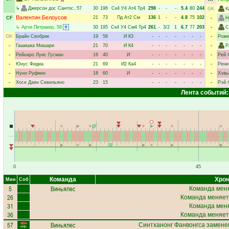
↳
Джерсон дос Сантос
, 57
30
196
Ск4
У4
Ат4
Тр4
298
-
-
-
5.4
80
244
GK
К
Валентин Белоусов
21
73
Пд
Ат2
См
136
1
-
-
4.8
75
102
CF
-
Н
↳
Арчи Петракер
, 58
30
195
Ск4
У4
См4
Тр4
261
-
3/2
1
6.7
77
203
-
С
GK
Брайн Свобрик
19
56
И
К3
-
-
-
-
-
-
-
-
Роже
-
Гашишка Мишари
21
70
И
К4
-
-
-
-
-
-
-
-
Р
-
Рейнаро Луис Гусман
16
40
И
-
-
-
-
-
-
-
-
Рей 
-
Юнус Фидиа
21
69
И2
Ка4
-
-
-
-
-
-
-
-
Рени
-
Нуно Руфино
18
60
И
-
-
-
-
-
-
-
-
Хэвь
-
Хосе Даян Севильяно
23
15
-
-
-
-
-
-
-
-
Рэй 
Лента событий:
0
45
Команда
Хрон
Мин
Соб
5
Виньялес
Команда меня
26
Команда меняет
31
Команда меня
36
Команда меняет
57
Виньялес
Синтханонг Фанвонгса
заменен