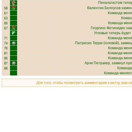
Пенальтистом тепе
58
Валентин Белоусов
замене
61
Команда меня
63
Коман
66
Команда меняе
67
Георгиос Фетинидис
зам
Угловые теперь будет
71
Команда меня
74
Патрисио Терри
(головой), замкн
76
Команда меняе
81
Команда меня
86
Команда меняе
87
Арчи Петракер
, замкнул пр
88
Команда
Команда меняет
Для того, чтобы посмотреть комментарии к матчу, вам 