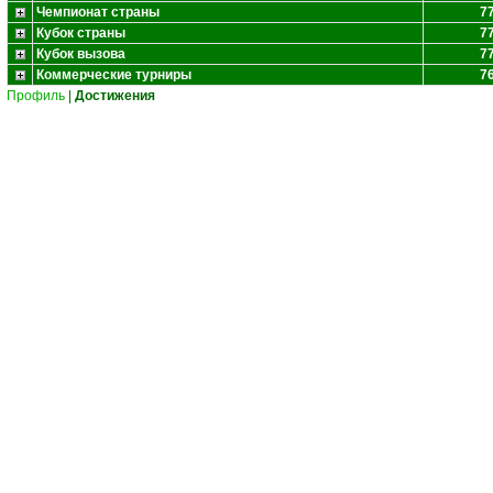
Чемпионат страны
7
Кубок страны
7
Кубок вызова
7
Коммерческие турниры
7
Профиль
|
Достижения