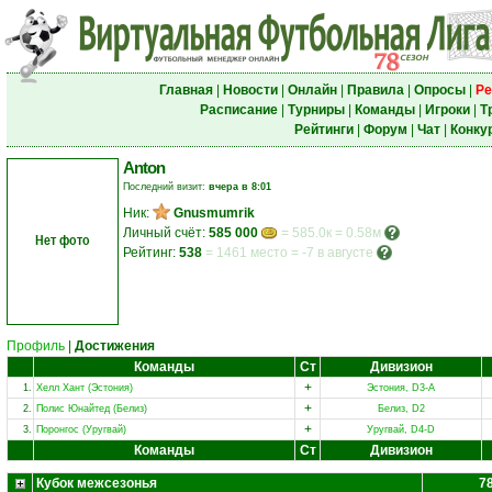
Главная
|
Новости
|
Онлайн
|
Правила
|
Опросы
|
Ре
Расписание
|
Турниры
|
Команды
|
Игроки
|
Т
Рейтинги
|
Форум
|
Чат
|
Конку
Anton
Последний визит:
вчера в 8:01
Ник:
Gnusmumrik
Личный счёт:
585 000
= 585.0к = 0.58м
Нет фото
Рейтинг:
538
=
1461 место
=
-7 в августе
Профиль
|
Достижения
Команды
Ст
Дивизион
+
1.
Хелл Хант (Эстония)
Эстония, D3-A
+
2.
Полис Юнайтед (Белиз)
Белиз, D2
+
3.
Поронгос (Уругвай)
Уругвай, D4-D
Команды
Ст
Дивизион
Кубок межсезонья
7