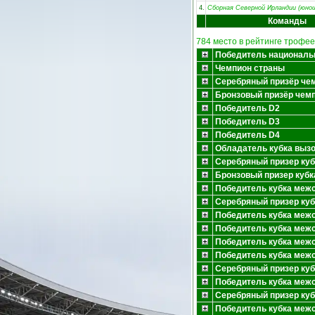
4.
Сборная Северной Ирландии (юно
Команды
784 место в рейтинге трофее
Победитель националь
Чемпион страны
Серебряный призёр че
Бронзовый призёр чем
Победитель D2
Победитель D3
Победитель D4
Обладатель кубка выз
Серебряный призер куб
Бронзовый призер кубк
Победитель кубка меж
Серебряный призер ку
Победитель кубка меж
Победитель кубка меж
Победитель кубка меж
Победитель кубка меж
Серебряный призер ку
Победитель кубка меж
Серебряный призер ку
Победитель кубка меж