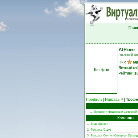
Глав
Al Pione
Последний ви
Ник:
al
Личный сч
Нет фото
Рейтинг:
1
Профиль
|
Награды
|
Трофе
56
1.
Президент федерации Северной
Команды
1.
Вида (Бенин)
2.
Тексома (США)
3.
Белфаст Селтик (Северная Ирланд