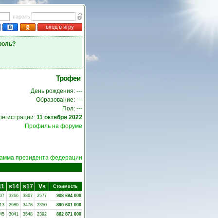
пароль
вход в игру
роль?
Трофеи
День рождения: ---
Образование: ---
Пол: ---
регистрации:
11 октября 2022
Профиль на форуме
амма президента федерации
11
s14
s17
Vs
Стоимость
07
3266
3867
2577
908 684 000
13
2980
3478
2350
890 601 000
45
3041
3548
2392
882 871 000