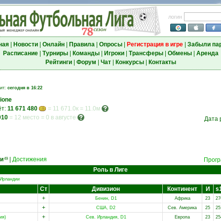
логин
ная
|
Новости
|
Онлайн
|
Правила
|
Опросы
|
Регистрация в игре
|
Забыли па
Расписание
|
Турниры
|
Команды
|
Игроки
|
Трансферы
|
Обмены
|
Аренда
Рейтинги
|
Форум
|
Чат
|
Конкурсы
|
Контакты
зит:
сегодня в 16:22
pione
ёт:
11 671 480
= 11 671.0к = 11.0м
010
=
12 место
=
0 в августе
Дата 
и
|
Достижения
49
Прогр
Роль в Лиге
 Ирландии
Ст
Дивизион
Континент
И
s
+
Бенин, D1
Африка
23
27
+
США, D2
Сев. Америка
25
25
+
ия)
Сев. Ирландия, D1
Европа
23
25