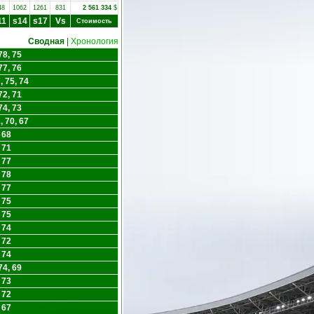
48
1062
1261
831
2 561 334
$
11
s14
s17
Vs
Стоимость
Сводная
|
Хронология
8, 75
7, 76
 75, 74
2, 71
4, 73
 70, 67
 68
 71
 77
 78
 77
 75
 75
 74
 72
 74
4, 69
 73
 72
 67