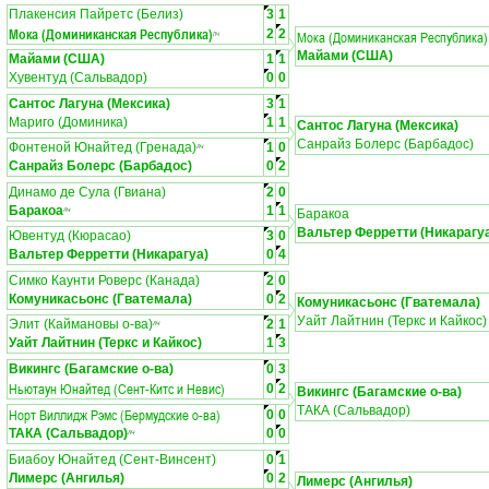
Плакенсия Пайретс (Белиз)
3
1
Мока (Доминиканская Республика)
2
2
Мока (Доминиканская Республика)
ЛЧ
Майами (США)
Майами (США)
1
1
Хувентуд (Сальвадор)
0
0
Сантос Лагуна (Мексика)
3
1
Мариго (Доминика)
1
1
Сантос Лагуна (Мексика)
Санрайз Болерс (Барбадос)
Фонтеной Юнайтед (Гренада)
1
0
ЛЧ
Санрайз Болерс (Барбадос)
0
2
Динамо де Сула (Гвиана)
2
0
Баракоа
1
1
ЛЧ
Баракоа
Вальтер Ферретти (Никарагу
Ювентуд (Кюрасао)
3
0
Вальтер Ферретти (Никарагуа)
0
4
Симко Каунти Роверс (Канада)
2
0
Комуникасьонс (Гватемала)
0
2
Комуникасьонс (Гватемала)
Уайт Лайтнин (Теркс и Кайкос)
Элит (Каймановы о-ва)
2
1
ЛЧ
Уайт Лайтнин (Теркс и Кайкос)
1
3
Викингс (Багамские о-ва)
0
3
Ньютаун Юнайтед (Сент-Китс и Невис)
0
2
Викингс (Багамские о-ва)
ТАКА (Сальвадор)
Норт Виллидж Рэмс (Бермудские о-ва)
0
0
ТАКА (Сальвадор)
0
0
ЛЧ
Биабоу Юнайтед (Сент-Винсент)
0
1
Лимерс (Ангилья)
0
2
Лимерс (Ангилья)