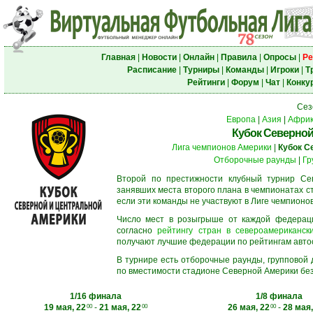
Главная
|
Новости
|
Онлайн
|
Правила
|
Опросы
|
Ре
Расписание
|
Турниры
|
Команды
|
Игроки
|
Т
Рейтинги
|
Форум
|
Чат
|
Конку
Сез
Европа
|
Азия
|
Афри
Кубок Северной
Лига чемпионов Америки
|
Кубок С
Отборочные раунды
|
Гр
Второй по престижности клубный турнир Сев
занявших места второго плана в чемпионатах с
если эти команды не участвуют в Лиге чемпионо
Число мест в розыгрыше от каждой федерац
согласно
рейтингу стран в североамерикански
получают лучшие федерации по рейтингам автосос
В турнире есть отборочные раунды, групповой
по вместимости стадионе Северной Америки без
1/16 финала
1/8 финала
19 мая, 22
-
21 мая, 22
26 мая, 22
-
28 мая,
00
00
00