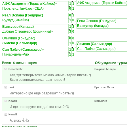
АФК Академия (Теркс и Кайкос
АФК Академия (Теркс и Кайкос)
1
1
ЛЧ
Портленд Тимбэрс (США)
0
1
Реал Эспана (Гондурас)
0
1
Рудвуд (Ямайка)
1
0
Реал Эспана (Гондурас)
Ванкувер (Канада)
Ванкувер (Канада)
1
3
Дублан Страйкерс (Доминика)
3
0
ЛЧ
Олимпия (Гондурас)
0
0
Лимено (Сальвадор)
1
0
Лимено (Сальвадор)
Сан Пабло (Сальвадор)
Сан Пабло (Сальвадор)
1
2
ЛЧ
Пинар-дель-Рио
1
1
Всего:
4
комментария
Обсуждение турни
Deschko87
Санрайз Болерс
Так, тут теперь тоже можно комментарии писать :)
Всем североамериканцам привет!
zse7
Бриттонс Хилл
Интересно где еще разрешат писать?))
Kewell
Виньялес
И где на форуме создаётся тема? 🤔
Kewell
А, вижу 👍👍